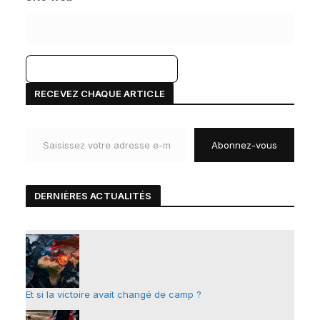
A
RECEVEZ CHAQUE ARTICLE
l
Saisissez votre adresse e-mail…
t
Abonnez-vous
e
r
n
DERNIÈRES ACTUALIT
É
S
a
t
i
v
e
Et si la victoire avait changé de camp ?
: