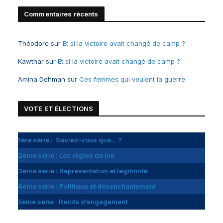
Commentaires récents
Théodore
sur
Et si la victoire avait changé de camp ?
Kawthar
sur
Et si la victoire avait changé de camp ?
Amina Dehman
sur
Ces femmes qui veulent la guerre
VOTE ET
É
LECTIONS
1ère série : Saviez-vous que… ?
2ème série : Les règles du jeu
3ème série : Représentation et légitimité
4ème série : Politique et désenchantement
5ème série : Récits d’engagement