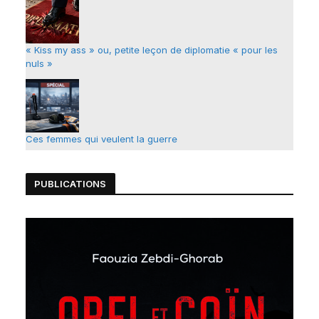
« Kiss my ass » ou, petite leçon de diplomatie « pour les
nuls »
Ces femmes qui veulent la guerre
PUBLICATIONS