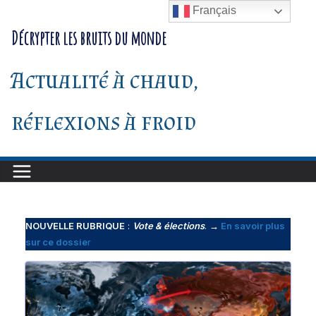
Passer
Français
au
Décrypter les bruits du monde
contenu
Actualité à chaud,
réflexions à froid
NOUVELLE RUBRIQUE
:
Vote & élections
.
→
En savoir plus
sur ce dossie
r