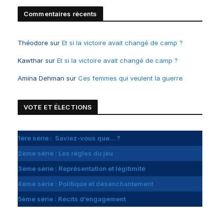
Commentaires récents
Théodore
sur
Et si la victoire avait changé de camp ?
Kawthar
sur
Et si la victoire avait changé de camp ?
Amina Dehman
sur
Ces femmes qui veulent la guerre
VOTE ET
É
LECTIONS
1ère série : Saviez-vous que… ?
2ème série : Les règles du jeu
3ème série : Représentation et légitimité
4ème série : Politique et désenchantement
5ème série : Récits d’engagement