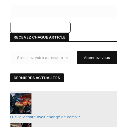
A
RECEVEZ CHAQUE ARTICLE
l
Saisissez votre adresse e-mail…
t
Abonnez-vous
e
r
n
DERNIÈRES ACTUALIT
É
S
a
t
i
v
e
Et si la victoire avait changé de camp ?
: