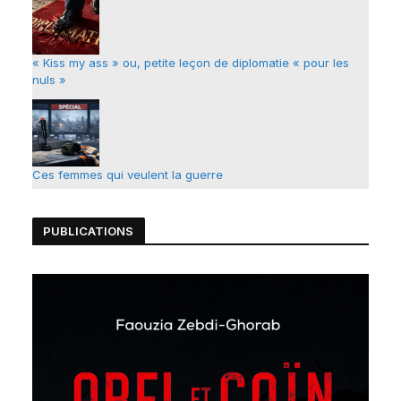
« Kiss my ass » ou, petite leçon de diplomatie « pour les
nuls »
Ces femmes qui veulent la guerre
PUBLICATIONS