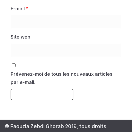
E-mail
*
Site web
Prévenez-moi de tous les nouveaux articles
par e-mail.
A
l
t
© Faouzia Zebdi Ghorab 2019, tous droits
e