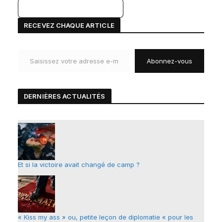
A
RECEVEZ CHAQUE ARTICLE
l
Saisissez votre adresse e-mail…
t
Abonnez-vous
e
r
n
DERNIÈRES ACTUALIT
É
S
a
t
i
v
e
Et si la victoire avait changé de camp ?
:
« Kiss my ass » ou, petite leçon de diplomatie « pour les