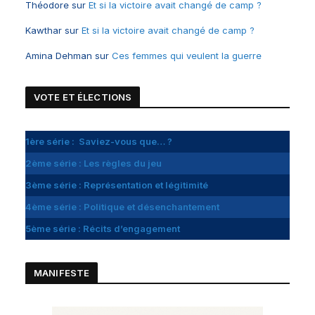
Théodore
sur
Et si la victoire avait changé de camp ?
Kawthar
sur
Et si la victoire avait changé de camp ?
Amina Dehman
sur
Ces femmes qui veulent la guerre
VOTE ET
É
LECTIONS
1ère série : Saviez-vous que… ?
2ème série : Les règles du jeu
3ème série : Représentation et légitimité
4ème série : Politique et désenchantement
5ème série : Récits d’engagement
MANIFESTE