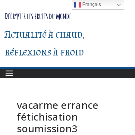
Passer
Français
au
Décrypter les bruits du monde
contenu
Actualité à chaud,
réflexions à froid
vacarme errance
fétichisation
soumission3