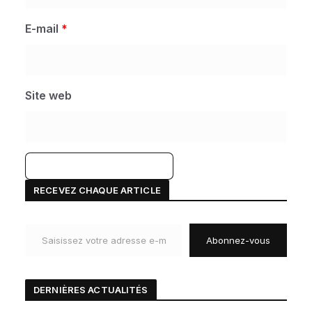
E-mail
*
Site web
A
RECEVEZ CHAQUE ARTICLE
l
Saisissez votre adresse e-mail…
t
Abonnez-vous
e
r
n
DERNIÈRES ACTUALIT
É
S
a