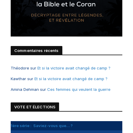
Commentaires récents
Théodore
sur
Et si la victoire avait changé de camp ?
Kawthar
sur
Et si la victoire avait changé de camp ?
Amina Dehman
sur
Ces femmes qui veulent la guerre
VOTE ET
É
LECTIONS
1ère série : Saviez-vous que… ?