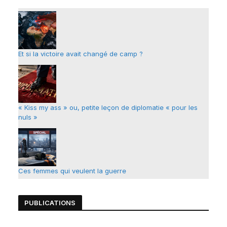
t
i
v
e
Et si la victoire avait changé de camp ?
:
« Kiss my ass » ou, petite leçon de diplomatie « pour les
nuls »
Ces femmes qui veulent la guerre
PUBLICATIONS