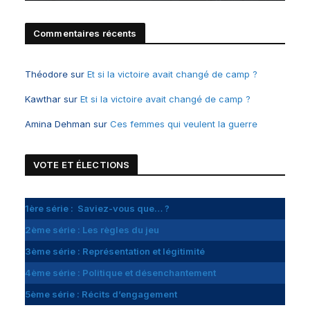
Commentaires récents
Théodore
sur
Et si la victoire avait changé de camp ?
Kawthar
sur
Et si la victoire avait changé de camp ?
Amina Dehman
sur
Ces femmes qui veulent la guerre
VOTE ET
É
LECTIONS
1ère série : Saviez-vous que… ?
2ème série : Les règles du jeu
3ème série : Représentation et légitimité
4ème série : Politique et désenchantement
5ème série : Récits d’engagement