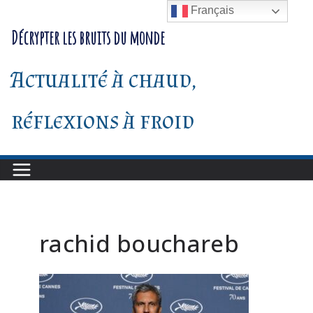
Passer
Français
au
Décrypter les bruits du monde
contenu
Actualité à chaud,
réflexions à froid
rachid bouchareb