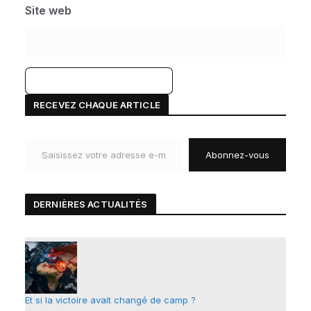
Site web
A
RECEVEZ CHAQUE ARTICLE
l
Saisissez votre adresse e-mail…
t
Abonnez-vous
e
r
n
DERNIÈRES ACTUALIT
É
S
a
t
i
v
e
Et si la victoire avait changé de camp ?