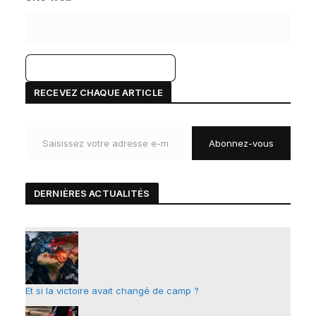
A
RECEVEZ CHAQUE ARTICLE
l
Saisissez votre adresse e-mail…
t
Abonnez-vous
e
r
n
DERNIÈRES ACTUALIT
É
S
a
t
i
v
e
Et si la victoire avait changé de camp ?
: