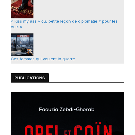
« Kiss my ass » ou, petite leçon de diplomatie « pour les
nuls »
Ces femmes qui veulent la guerre
PUBLICATIONS