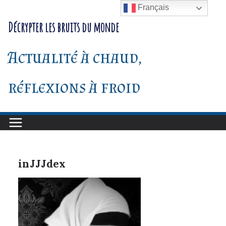
Passer
Français
au
Décrypter les bruits du monde
contenu
Actualité à chaud,
réflexions à froid
inJJJdex