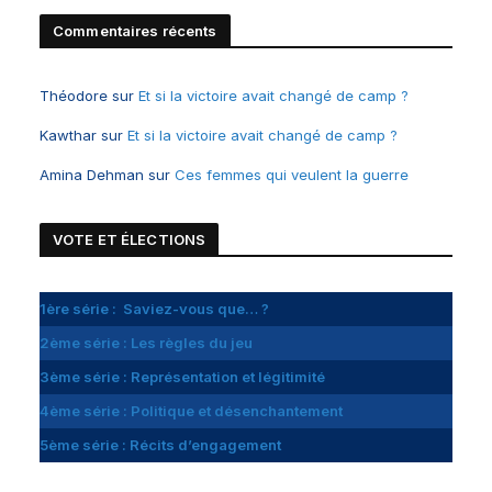
Commentaires récents
Théodore
sur
Et si la victoire avait changé de camp ?
Kawthar
sur
Et si la victoire avait changé de camp ?
Amina Dehman
sur
Ces femmes qui veulent la guerre
VOTE ET
É
LECTIONS
1ère série : Saviez-vous que… ?
2ème série : Les règles du jeu
3ème série : Représentation et légitimité
4ème série : Politique et désenchantement
5ème série : Récits d’engagement