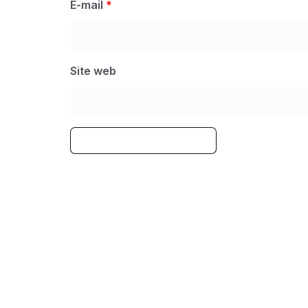
E-mail
*
Site web
A
l
t
e
r
n
a
t