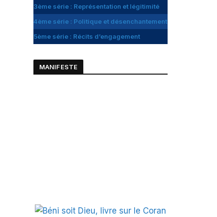
3ème série : Représentation et légitimité
4ème série : Politique et désenchantement
5ème série : Récits d’engagement
MANIFESTE