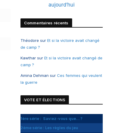
Commentaires récents
Théodore
sur
Et si la victoire avait changé
de camp ?
Kawthar
sur
Et si la victoire avait changé de
camp ?
Amina Dehman
sur
Ces femmes qui veulent
la guerre
VOTE ET
É
LECTIONS
1ère série : Saviez-vous que… ?
2ème série : Les règles du jeu