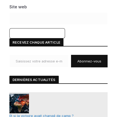
Site web
A
RECEVEZ CHAQUE ARTICLE
l
Saisissez votre adresse e-mail…
t
Abonnez-vous
e
r
n
DERNIÈRES ACTUALIT
É
S
a
t
i
v
e
Et si la victoire avait changé de camp ?