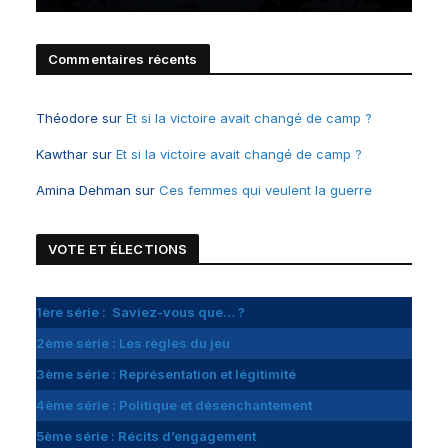
Commentaires récents
Théodore
sur
Et si la victoire avait changé de camp ?
Kawthar
sur
Et si la victoire avait changé de camp ?
Amina Dehman
sur
Ces femmes qui veulent la guerre
VOTE ET
É
LECTIONS
1ère série : Saviez-vous que… ?
2ème série : Les règles du jeu
3ème série : Représentation et légitimité
4ème série : Politique et désenchantement
5ème série : Récits d’engagement