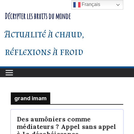
Passer
Français
au
Décrypter les bruits du monde
contenu
Actualité à chaud,
réflexions à froid
grand imam
Des aumôniers comme
médiateurs ? Appel sans appel