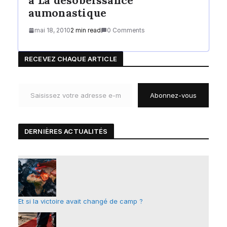
à La désobéissance
aumonastique
mai 18, 2010
2 min read
0 Comments
RECEVEZ CHAQUE ARTICLE
Saisissez votre adresse e-mail…
Abonnez-vous
DERNIÈRES ACTUALIT
É
S
Et si la victoire avait changé de camp ?