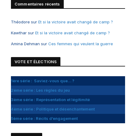
Commentaires récents
Théodore
sur
Et si la victoire avait changé de camp ?
Kawthar
sur
Et si la victoire avait changé de camp ?
Amina Dehman
sur
Ces femmes qui veulent la guerre
VOTE ET
É
LECTIONS
1ère série : Saviez-vous que… ?
2ème série : Les règles du jeu
3ème série : Représentation et légitimité
4ème série : Politique et désenchantement
5ème série : Récits d’engagement